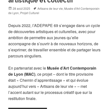
artistique et collectif
Posted
Tags
28 août 2025
Artisans de leur vie
,
Musée d'Art Contemporain
on
de Lyon
,
Projet Culturel
Depuis 2022, l’ADEPAPE 69 s’engage dans un cycle
de découvertes artistiques et culturelles, avec pour
ambition de permettre aux jeunes qu’elle
accompagne de s’ouvrir à de nouveaux horizons, de
s’exprimer, de travailler ensemble et de partager leurs
parcours singuliers.
En partenariat avec le
Musée d’Art Contemporain
de Lyon (MAC)
, ce projet – dont le titre provisoire
était « Chemin d’apprentissage » et qui évolue
aujourd’hui vers « Artisans de leur vie » – met
l’accent autant sur le processus créatif que sur la
restitution finale.