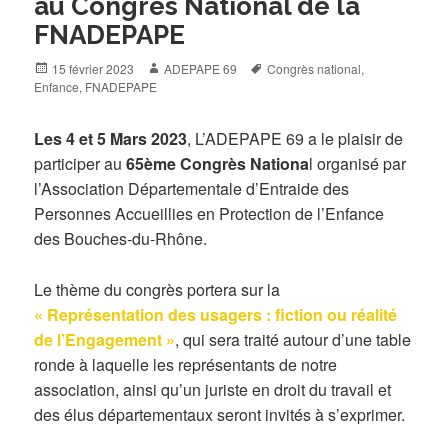
au Congrès National de la
FNADEPAPE
Posted
Author
Tags
15 février 2023
ADEPAPE 69
Congrès national
,
on
Enfance
,
FNADEPAPE
Les 4 et 5 Mars 2023
, L’ADEPAPE 69 a le plaisir de
participer au
65ème Congrès Nationa
l organisé par
l’Association Départementale d’Entraide des
Personnes Accueillies en Protection de l’Enfance
des Bouches-du-Rhône.
Le thème du congrès portera sur la
« Représentation des usagers : fiction ou réalité
de l’Engagement »
, qui sera traité autour d’une table
ronde à laquelle les représentants de notre
association, ainsi qu’un juriste en droit du travail et
des élus départementaux seront invités à s’exprimer.