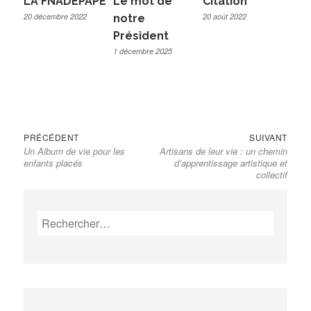
LA FNADEPAPE
Le mot de
Citation
20 décembre 2022
20 août 2022
notre
Président
1 décembre 2025
Previous
Next
Navigation
PRÉCÉDENT
SUIVANT
Un Album de vie pour les
Artisans de leur vie : un chemin
post:
post:
de
enfants placés
d’apprentissage artistique et
l’article
collectif
Rechercher :