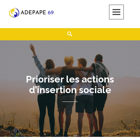
Skip
to
content
ADEPAPE 69
SOUTIEN DES PERSONNES ACCUEILLIES DANS LES SERVICES DE
Search
L'AIDE SOCIALE À L'ENFANCE
Prioriser les actions
d’insertion sociale